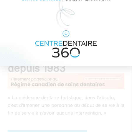
PROMO_POPIN.OPEN_TRIGGER.TEXT
Centre dentaire 360,
une clinique holistique
depuis 1983
« La médecine dentaire holistique, dans l’absolu,
c’est d’amener une personne du début de sa vie à la
fin de sa vie à n’avoir aucune intervention. »