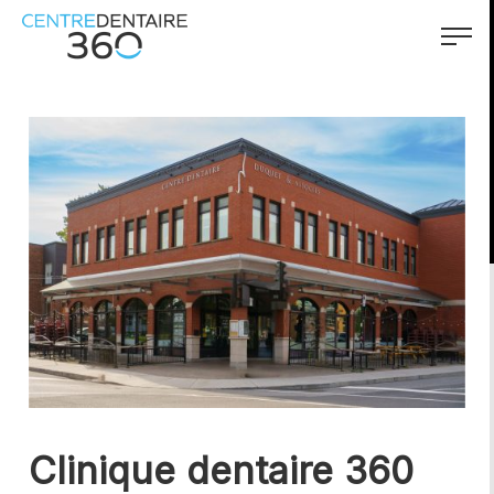
accessibility.skipToMain
menu.logo.text
menu.
Clinique dentaire 360